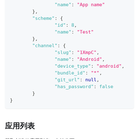
"name"
:
"App name"
}
,
"scheme"
:
{
"id"
:
8
,
"name"
:
"Test"
}
,
"channel"
:
{
"slug"
:
"1XmpC"
,
"name"
:
"Android"
,
"device_type"
:
"android"
,
"bundle_id"
:
"*"
,
"git_url"
:
null
,
"has_password"
:
false
}
}
应用列表