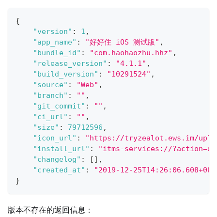
{
"version"
:
1
,
"app_name"
:
"好好住 iOS 测试版"
,
"bundle_id"
:
"com.haohaozhu.hhz"
,
"release_version"
:
"4.1.1"
,
"build_version"
:
"10291524"
,
"source"
:
"Web"
,
"branch"
:
""
,
"git_commit"
:
""
,
"ci_url"
:
""
,
"size"
:
79712596
,
"icon_url"
:
"https://tryzealot.ews.im/uplo
"install_url"
:
"itms-services://?action=do
"changelog"
:
[
]
,
"created_at"
:
"2019-12-25T14:26:06.608+08:
}
版本不存在的返回信息：