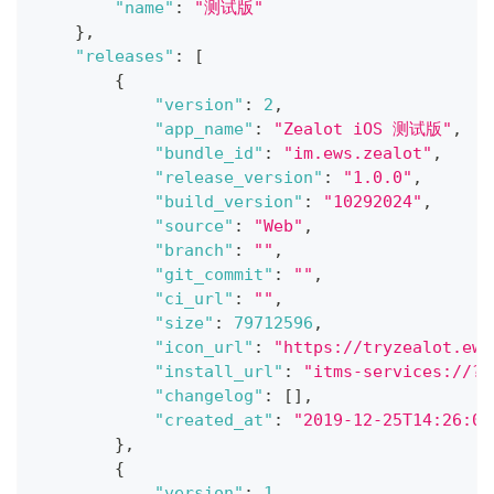
"name"
:
"测试版"
}
,
"releases"
:
[
{
"version"
:
2
,
"app_name"
:
"Zealot iOS 测试版"
,
"bundle_id"
:
"im.ews.zealot"
,
"release_version"
:
"1.0.0"
,
"build_version"
:
"10292024"
,
"source"
:
"Web"
,
"branch"
:
""
,
"git_commit"
:
""
,
"ci_url"
:
""
,
"size"
:
79712596
,
"icon_url"
:
"https://tryzealot.ews
"install_url"
:
"itms-services://?a
"changelog"
:
[
]
,
"created_at"
:
"2019-12-25T14:26:06
}
,
{
"version"
:
1
,