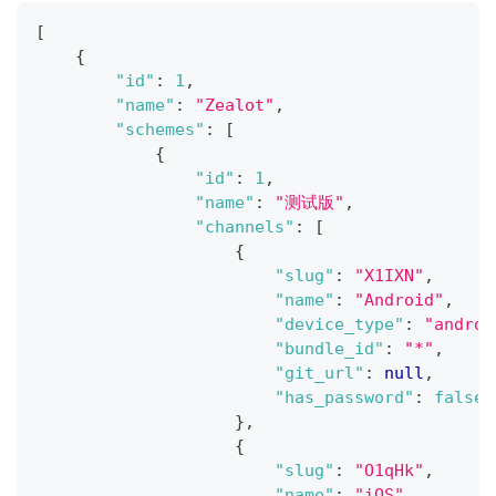
[
{
"id"
:
1
,
"name"
:
"Zealot"
,
"schemes"
:
[
{
"id"
:
1
,
"name"
:
"测试版"
,
"channels"
:
[
{
"slug"
:
"X1IXN"
,
"name"
:
"Android"
,
"device_type"
:
"androi
"bundle_id"
:
"*"
,
"git_url"
:
null
,
"has_password"
:
false
}
,
{
"slug"
:
"O1qHk"
,
"name"
:
"iOS"
,