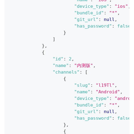
"device_type"
:
"ios"
,
"bundle_id"
:
"*"
,
"git_url"
:
null
,
"has_password"
:
false
}
]
}
,
{
"id"
:
2
,
"name"
:
"内测版"
,
"channels"
:
[
{
"slug"
:
"l19Tl"
,
"name"
:
"Android"
,
"device_type"
:
"androi
"bundle_id"
:
"*"
,
"git_url"
:
null
,
"has_password"
:
false
}
,
{