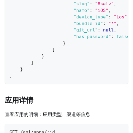
"slug"
:
"8selv"
,
"name"
:
"iOS"
,
"device_type"
:
"ios"
,
"bundle_id"
:
"*"
,
"git_url"
:
null
,
"has_password"
:
false
}
]
}
]
}
]
应用详情
查看应用的明细：应用类型、渠道等信息
GET /api/apps/:id