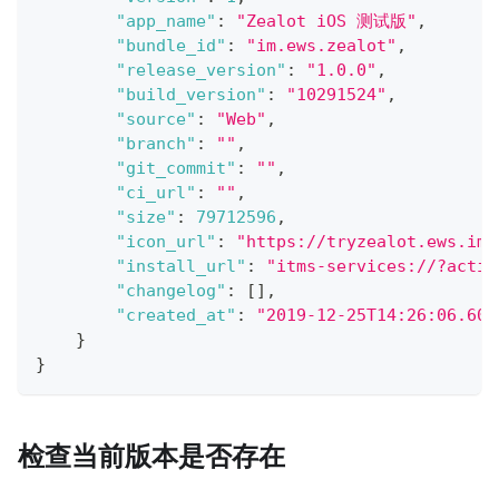
"app_name"
:
"Zealot iOS 测试版"
,
"bundle_id"
:
"im.ews.zealot"
,
"release_version"
:
"1.0.0"
,
"build_version"
:
"10291524"
,
"source"
:
"Web"
,
"branch"
:
""
,
"git_commit"
:
""
,
"ci_url"
:
""
,
"size"
:
79712596
,
"icon_url"
:
"https://tryzealot.ews.im/
"install_url"
:
"itms-services://?actio
"changelog"
:
[
]
,
"created_at"
:
"2019-12-25T14:26:06.608
}
}
检查当前版本是否存在