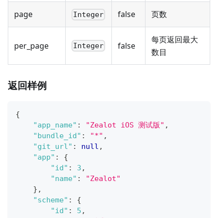
page
false
页数
Integer
每页返回最大
per_page
false
Integer
数目
返回样例
{
"app_name"
:
"Zealot iOS 测试版"
,
"bundle_id"
:
"*"
,
"git_url"
:
null
,
"app"
:
{
"id"
:
3
,
"name"
:
"Zealot"
}
,
"scheme"
:
{
"id"
:
5
,