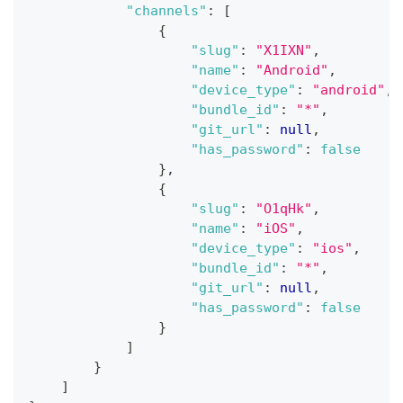
"channels"
:
[
{
"slug"
:
"X1IXN"
,
"name"
:
"Android"
,
"device_type"
:
"android"
,
"bundle_id"
:
"*"
,
"git_url"
:
null
,
"has_password"
:
false
}
,
{
"slug"
:
"O1qHk"
,
"name"
:
"iOS"
,
"device_type"
:
"ios"
,
"bundle_id"
:
"*"
,
"git_url"
:
null
,
"has_password"
:
false
}
]
}
]