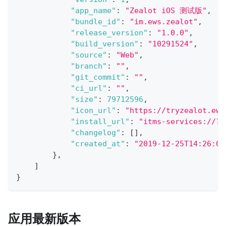
"app_name"
:
"Zealot iOS 测试版"
,
"bundle_id"
:
"im.ews.zealot"
,
"release_version"
:
"1.0.0"
,
"build_version"
:
"10291524"
,
"source"
:
"Web"
,
"branch"
:
""
,
"git_commit"
:
""
,
"ci_url"
:
""
,
"size"
:
79712596
,
"icon_url"
:
"https://tryzealot.ews
"install_url"
:
"itms-services://?a
"changelog"
:
[
]
,
"created_at"
:
"2019-12-25T14:26:06
}
,
]
}
应用最新版本