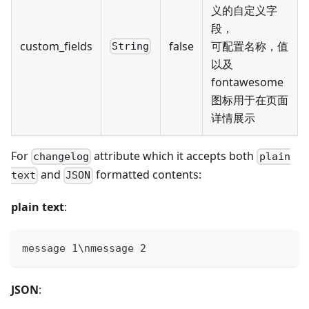
义的自定义字
段，
custom_fields
false
可配置名称，值
String
以及
fontawesome
图标用于在页面
详情展示
For
attribute which it accepts both
changelog
plain
and
formatted contents:
text
JSON
plain text
:
message 1\nmessage 2
JSON
: