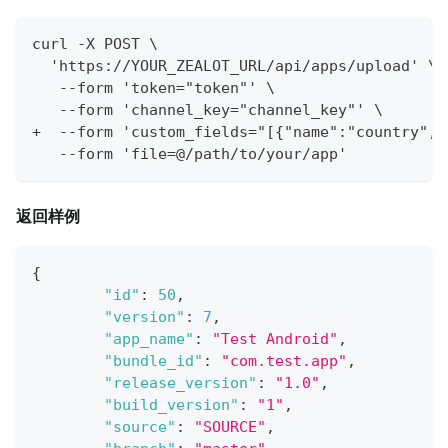
curl -X POST \
  'https://YOUR_ZEALOT_URL/api/apps/upload' \
   --form 'token="token"' \
   --form 'channel_key="channel_key"' \
+  --form 'custom_fields="[{"name":"country","
   --form 'file=@/path/to/your/app'
返回样例
{
"id"
:
50
,
"version"
:
7
,
"app_name"
:
"Test Android"
,
"bundle_id"
:
"com.test.app"
,
"release_version"
:
"1.0"
,
"build_version"
:
"1"
,
"source"
:
"SOURCE"
,