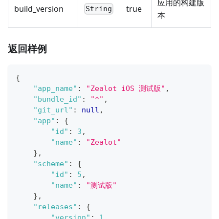
应用的构建版
build_version
true
String
本
返回样例
{
"app_name"
:
"Zealot iOS 测试版"
,
"bundle_id"
:
"*"
,
"git_url"
:
null
,
"app"
:
{
"id"
:
3
,
"name"
:
"Zealot"
}
,
"scheme"
:
{
"id"
:
5
,
"name"
:
"测试版"
}
,
"releases"
:
{
"version"
:
1
,