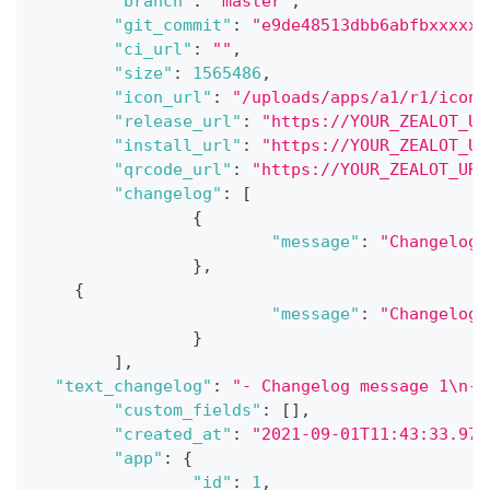
"branch"
:
"master"
,
"git_commit"
:
"e9de48513dbb6abfbxxxxxx
"ci_url"
:
""
,
"size"
:
1565486
,
"icon_url"
:
"/uploads/apps/a1/r1/icons
"release_url"
:
"https://YOUR_ZEALOT_UR
"install_url"
:
"https://YOUR_ZEALOT_UR
"qrcode_url"
:
"https://YOUR_ZEALOT_URL
"changelog"
:
[
{
"message"
:
"Changelog 
}
,
{
"message"
:
"Changelog 
}
]
,
"text_changelog"
:
"- Changelog message 1\n- 
"custom_fields"
:
[
]
,
"created_at"
:
"2021-09-01T11:43:33.977
"app"
:
{
"id"
:
1
,