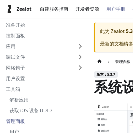
Zealot
自建服务指南
开发者资源
用户手册
准备开始
此为
Zealot
5.3
控制面板
最新的文档请
应用
调试文件
管理面板
网络钩子
版本：5.3.7
用户设置
系统
工具箱
解析应用
获取 iOS 设备 UDID
管理面板
用户