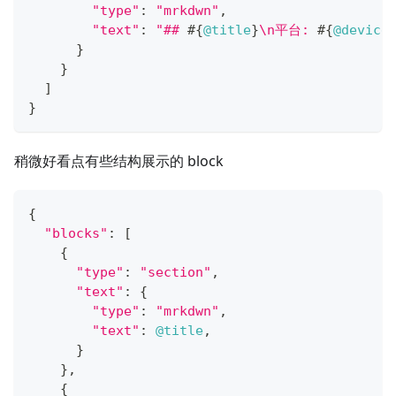
"type"
:
"mrkdwn"
,
"text"
:
"## 
#{
@title
}
\n平台: 
#{
@device
}
}
]
}
稍微好看点有些结构展示的 block
{
"blocks"
:
[
{
"type"
:
"section"
,
"text"
:
{
"type"
:
"mrkdwn"
,
"text"
:
@title
,
}
}
,
{