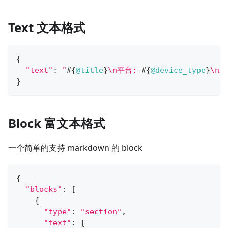
Text 文本格式
{
"text"
:
"
#{
@title
}
\n平台: 
#{
@device_type
}
\n
}
Block 富文本格式
一个简单的支持 markdown 的 block
{
"blocks"
:
[
{
"type"
:
"section"
,
"text"
:
{