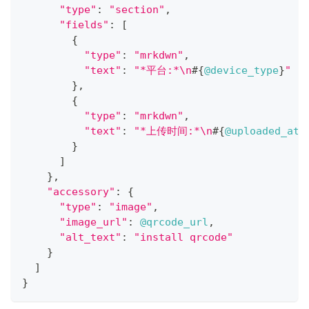
"type"
:
"section"
,
"fields"
:
[
{
"type"
:
"mrkdwn"
,
"text"
:
"*平台:*\n
#{
@device_type
}
"
}
,
{
"type"
:
"mrkdwn"
,
"text"
:
"*上传时间:*\n
#{
@uploaded_at
}
}
]
}
,
"accessory"
:
{
"type"
:
"image"
,
"image_url"
:
@qrcode_url
,
"alt_text"
:
"install qrcode"
}
]
}