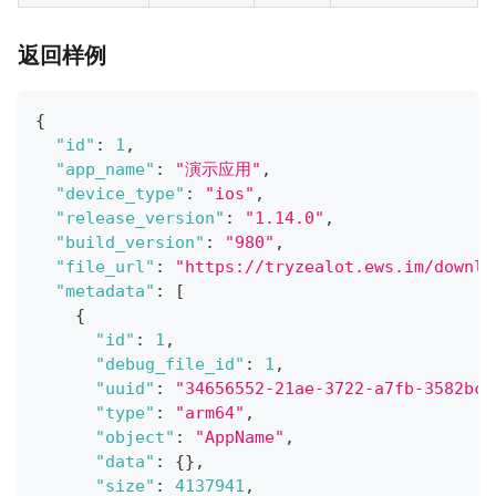
返回样例
{
"id"
:
1
,
"app_name"
:
"演示应用"
,
"device_type"
:
"ios"
,
"release_version"
:
"1.14.0"
,
"build_version"
:
"980"
,
"file_url"
:
"https://tryzealot.ews.im/downlo
"metadata"
:
[
{
"id"
:
1
,
"debug_file_id"
:
1
,
"uuid"
:
"34656552-21ae-3722-a7fb-3582bc9
"type"
:
"arm64"
,
"object"
:
"AppName"
,
"data"
:
{
}
,
"size"
:
4137941
,