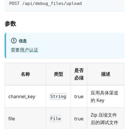
POST /api/debug_files/upload
参数
信息
需要
用户认证
是否
名称
类型
描述
必须
应用具体渠道
channel_key
true
String
的 Key
Zip 压缩文件
file
true
File
后的调试文件