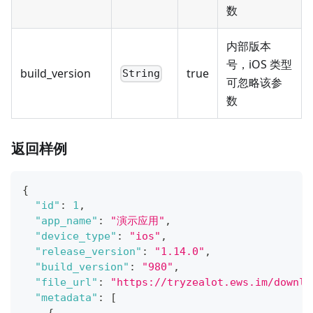
数
内部版本
号，iOS 类型
build_version
true
String
可忽略该参
数
返回样例
{
"id"
:
1
,
"app_name"
:
"演示应用"
,
"device_type"
:
"ios"
,
"release_version"
:
"1.14.0"
,
"build_version"
:
"980"
,
"file_url"
:
"https://tryzealot.ews.im/downlo
"metadata"
:
[