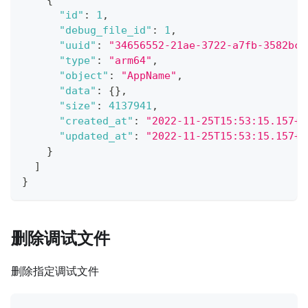
{
"id"
:
1
,
"debug_file_id"
:
1
,
"uuid"
:
"34656552-21ae-3722-a7fb-3582bc9
"type"
:
"arm64"
,
"object"
:
"AppName"
,
"data"
:
{
}
,
"size"
:
4137941
,
"created_at"
:
"2022-11-25T15:53:15.157+0
"updated_at"
:
"2022-11-25T15:53:15.157+0
}
]
}
删除调试文件
删除指定调试文件