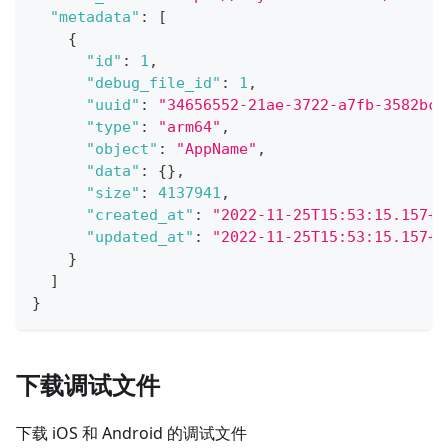
"metadata"
:
[
{
"id"
:
1
,
"debug_file_id"
:
1
,
"uuid"
:
"34656552-21ae-3722-a7fb-3582bc9
"type"
:
"arm64"
,
"object"
:
"AppName"
,
"data"
:
{
}
,
"size"
:
4137941
,
"created_at"
:
"2022-11-25T15:53:15.157+0
"updated_at"
:
"2022-11-25T15:53:15.157+0
}
]
}
下载调试文件
下载 iOS 和 Android 的调试文件