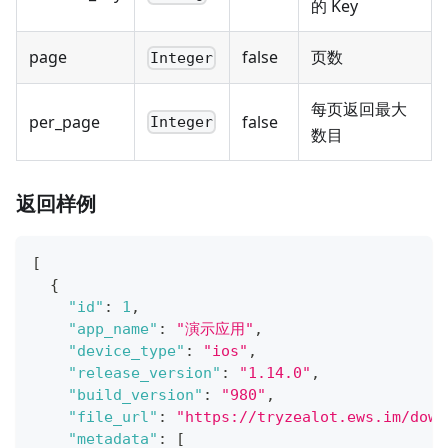
的 Key
page
false
页数
Integer
每页返回最大
per_page
false
Integer
数目
返回样例
[
{
"id"
:
1
,
"app_name"
:
"演示应用"
,
"device_type"
:
"ios"
,
"release_version"
:
"1.14.0"
,
"build_version"
:
"980"
,
"file_url"
:
"https://tryzealot.ews.im/down
"metadata"
:
[