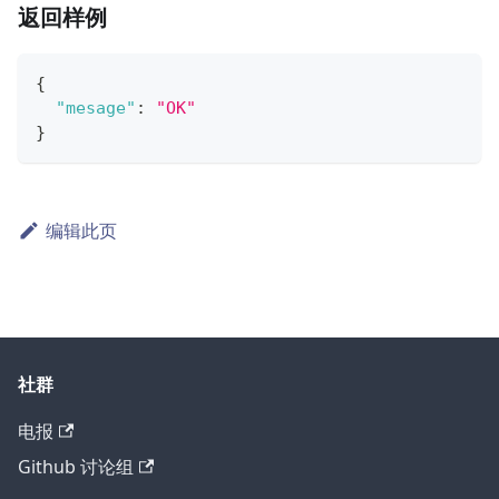
返回样例
{
"mesage"
:
"OK"
}
编辑此页
社群
电报
Github 讨论组