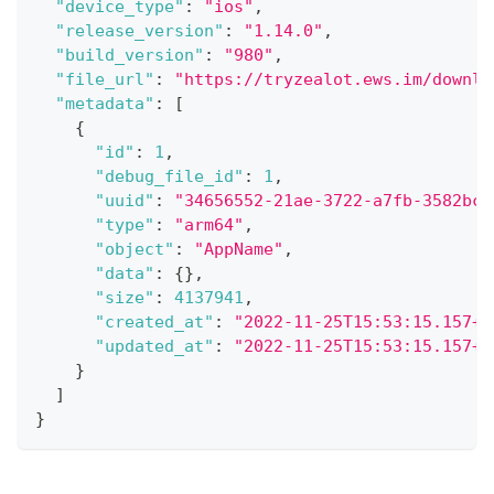
"device_type"
:
"ios"
,
"release_version"
:
"1.14.0"
,
"build_version"
:
"980"
,
"file_url"
:
"https://tryzealot.ews.im/downlo
"metadata"
:
[
{
"id"
:
1
,
"debug_file_id"
:
1
,
"uuid"
:
"34656552-21ae-3722-a7fb-3582bc9
"type"
:
"arm64"
,
"object"
:
"AppName"
,
"data"
:
{
}
,
"size"
:
4137941
,
"created_at"
:
"2022-11-25T15:53:15.157+0
"updated_at"
:
"2022-11-25T15:53:15.157+0
}
]
}