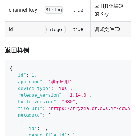
应用具体渠道
channel_key
true
String
的 Key
id
true
调试文件 ID
Integer
返回样例
{
"id"
:
1
,
"app_name"
:
"演示应用"
,
"device_type"
:
"ios"
,
"release_version"
:
"1.14.0"
,
"build_version"
:
"980"
,
"file_url"
:
"https://tryzealot.ews.im/downlo
"metadata"
:
[
{
"id"
:
1
,
"debug_file_id"
:
1
,