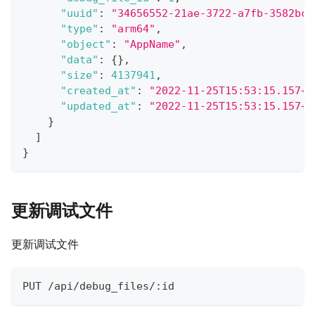
"uuid"
:
"34656552-21ae-3722-a7fb-3582bc9
"type"
:
"arm64"
,
"object"
:
"AppName"
,
"data"
:
{
}
,
"size"
:
4137941
,
"created_at"
:
"2022-11-25T15:53:15.157+0
"updated_at"
:
"2022-11-25T15:53:15.157+0
}
]
}
更新调试文件
更新调试文件
PUT /api/debug_files/:id