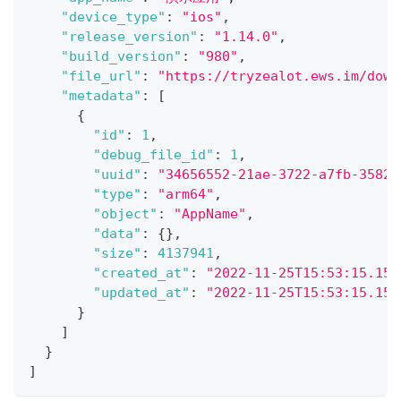
"device_type"
:
"ios"
,
"release_version"
:
"1.14.0"
,
"build_version"
:
"980"
,
"file_url"
:
"https://tryzealot.ews.im/down
"metadata"
:
[
{
"id"
:
1
,
"debug_file_id"
:
1
,
"uuid"
:
"34656552-21ae-3722-a7fb-3582b
"type"
:
"arm64"
,
"object"
:
"AppName"
,
"data"
:
{
}
,
"size"
:
4137941
,
"created_at"
:
"2022-11-25T15:53:15.157
"updated_at"
:
"2022-11-25T15:53:15.157
}
]
}
]