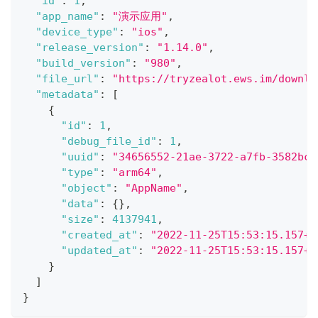
"id"
:
1
,
"app_name"
:
"演示应用"
,
"device_type"
:
"ios"
,
"release_version"
:
"1.14.0"
,
"build_version"
:
"980"
,
"file_url"
:
"https://tryzealot.ews.im/downlo
"metadata"
:
[
{
"id"
:
1
,
"debug_file_id"
:
1
,
"uuid"
:
"34656552-21ae-3722-a7fb-3582bc9
"type"
:
"arm64"
,
"object"
:
"AppName"
,
"data"
:
{
}
,
"size"
:
4137941
,
"created_at"
:
"2022-11-25T15:53:15.157+0
"updated_at"
:
"2022-11-25T15:53:15.157+0
}
]
}